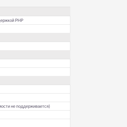
держкой PHP
мости не поддерживается)