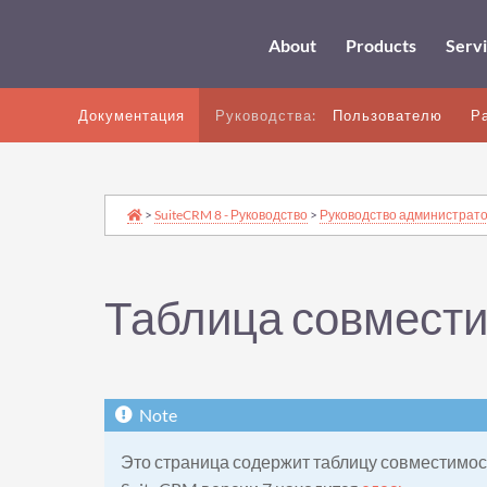
About
Products
Serv
Документация
Руководства:
Пользователю
Р
>
SuiteCRM 8 - Руководство
>
Руководство администрат
Таблица совмест
Это страница содержит таблицу совместимос