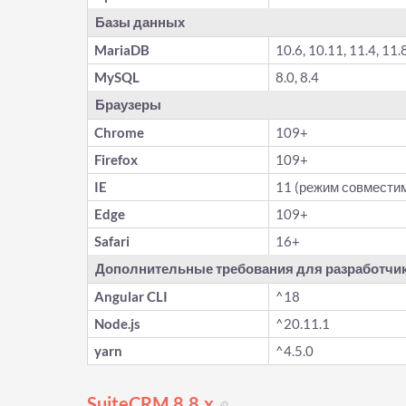
Базы данных
MariaDB
10.6, 10.11, 11.4, 11.
MySQL
8.0, 8.4
Браузеры
Chrome
109+
Firefox
109+
IE
11 (режим совмести
Edge
109+
Safari
16+
Дополнительные требования для разработчи
Angular CLI
^18
Node.js
^20.11.1
yarn
^4.5.0
SuiteCRM 8.8.x