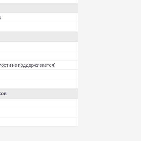
8
мости не поддерживается)
ков