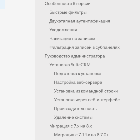
Особенности 8 версии
Быстрые фильтры
Двухэтапная аутентификация
Уведомления
Навигация по записям
Фильтрация записей в субпанелях
Руководство администратора
Установка SuiteCRM
Подготовка к установке
Настройка веб-сервера
Установка из командной строки
Установка через веб-интерфейс
Производительность
Удаление системы
Миграция с 7.x на 8.x
Миграция с 7.14.x на 8.7.0+