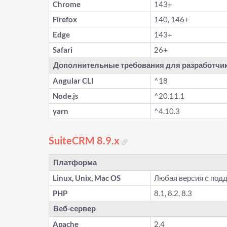
Chrome
143+
Firefox
140, 146+
Edge
143+
Safari
26+
Дополнительные требования для разработчи
Angular CLI
^18
Node.js
^20.11.1
yarn
^4.10.3
SuiteCRM 8.9.x
Платформа
Linux, Unix, Mac OS
Любая версия с под
PHP
8.1, 8.2, 8.3
Веб-сервер
Apache
2.4