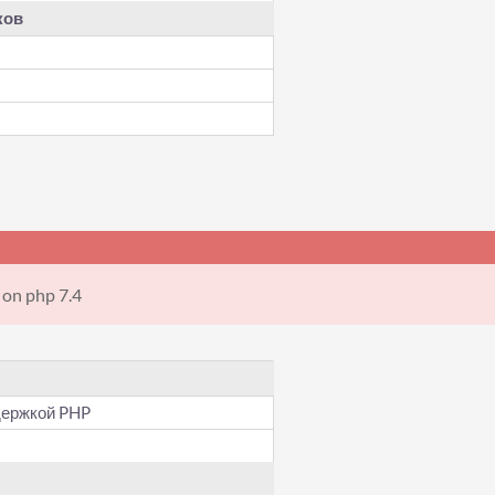
ков
 on php 7.4
держкой PHP