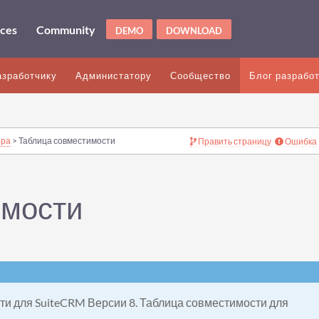
ices
Community
DEMO
DOWNLOAD
азработчику
Администатору
Сообщество
Блог разрабо
ора
> Таблица совместимости
Править страницу
Ошибка
имости
ти для SuiteCRM Версии 8. Таблица совместимости для