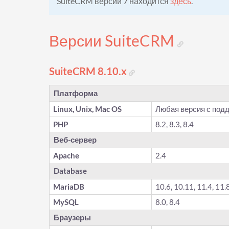
SuiteCRM версии 7 находится
здесь
.
Версии SuiteCRM
SuiteCRM 8.10.x
Платформа
Linux, Unix, Mac OS
Любая версия с под
PHP
8.2, 8.3, 8.4
Веб-сервер
Apache
2.4
Database
MariaDB
10.6, 10.11, 11.4, 11.
MySQL
8.0, 8.4
Браузеры