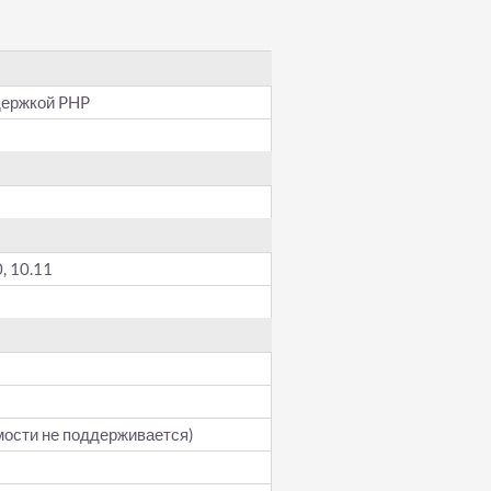
держкой PHP
0, 10.11
мости не поддерживается)